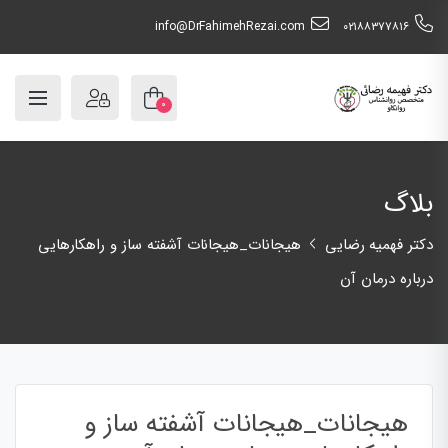
info@DrFahimehRezai.com
٠٢١٨٨٣٧٧٨١٦
۰
بلاگ
دکتر فهمیه رضایی
هیجانات_هیجانات آشفته ساز و راهکارهایی
درباره درمان آن
هیجانات_هیجانات آشفته ساز و