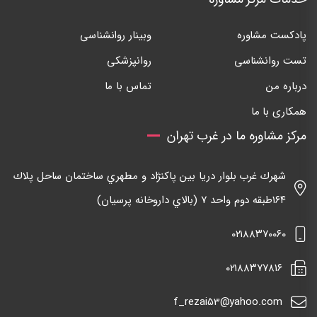
پادکست مشاوره
وبینار روانشناسی
تست روانشناسی
روانپزشکی
درباره من
تماس با ما
همکاری با ما
مرکز مشاوره ما در غرب تهران
شهرك غرب بلوار دريا بين پاكنژاد و مطهري ساختمان ساحل پلاك
١٦٤طبقه دوم واحد ٧ (بالاي داروخانه پرسيان)
٠٢١٨٨٣٧٠٠٦٠
٠٢١٨٨٣٧٧٨١٦
f_rezai53@yahoo.com