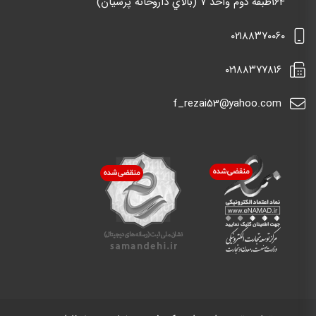
١٦٤طبقه دوم واحد ٧ (بالاي داروخانه پرسيان)
٠٢١٨٨٣٧٠٠٦٠
٠٢١٨٨٣٧٧٨١٦
f_rezai53@yahoo.com