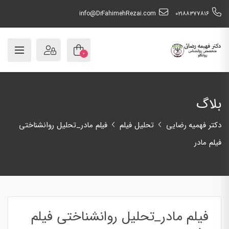
info@DrFahimehRezai.com
٠٢١٨٨٣٧٧٨١٦
۰
بلاگ
دکتر فهمیه رضایی
تحلیل فیلم
فیلم مادر_تحلیل روانشناختی
فیلم مادر
فیلم مادر_تحلیل روانشناختی فیلم