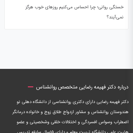
خستگی روانی؛ چرا احساس می‌کنیم روزهای خوب هرگز
نمی‌آیند؟
درباره دکتر فهیمه رضایی متخصص روانشناس
دكتر فهيمه رضايی دارای دكتری روانشناسی از دانشگاه دهلی نو
هندوستان روانشناس و مشاور ازدواج طلاق زوج و خانواده درمانگر
اضطراب وسواس افسردگی و اختلالات خلقی وشخصيتی و عضو
هئيت علمی دانشگاه تربيت معلم و داراي ١٥سال سابقه تدريس