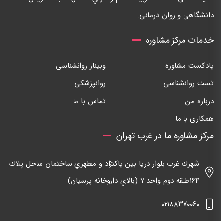
دانشگاهی و روان درمانی.
خدمات مرکز مشاوره
پادکست مشاوره
وبینار روانشناسی
تست روانشناسی
روانپزشکی
درباره من
تماس با ما
همکاری با ما
مرکز مشاوره ما در غرب تهران
شهرك غرب بلوار دريا بين پاكنژاد و مطهري ساختمان ساحل پلاك
١٦٤طبقه دوم واحد ٧ (بالاي داروخانه پرسيان)
٠٢١٨٨٣٧٠٠٦٠