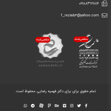
٠٢١٨٨٣٧٧٨١٦
f_rezai53@yahoo.com
تمام حقوق برای برای دکتر فهمیه رضایی محفوظ است.