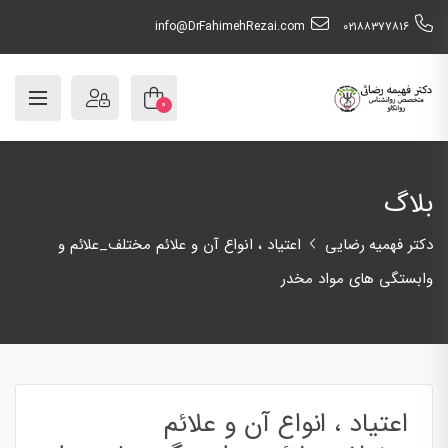
info@DrFahimehRezai.com
٠٢١٨٨٣٧٧٨١٦
۰
بلاگ
دکتر فهمیه رضایی
اعتیاد ، انواع آن و علائم مختلف_علائم و
وابستگی های مواد مخدر
اعتیاد ، انواع آن و علائم