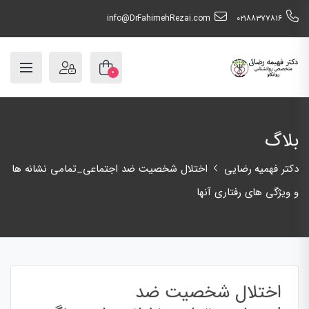
info@DrFahimehRezai.com
٠٢١٨٨٣٧٧٨١٦
۰
بلاگ
دکتر فهمیه رضایی
اختلال شخصیت ضد اجتماعی_تمامی نشانه ها
و ویژگی های رفتاری آنها
اختلال شخصیت ضد