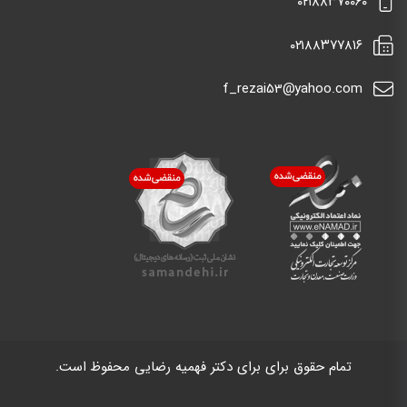
٠٢١٨٨٣٧٠٠٦٠
٠٢١٨٨٣٧٧٨١٦
f_rezai53@yahoo.com
تمام حقوق برای برای دکتر فهمیه رضایی محفوظ است.