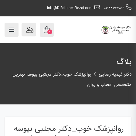
info@DrFahimehRezai.com
٠٢١٨٨٣٧٧٨١٦
۰
بلاگ
دکتر فهمیه رضایی
روانپزشک خوب_دکتر مجتبی بیوسه بهترین
متخصص اعصاب و روان
روانپزشک خوب_دکتر مجتبی بیوسه