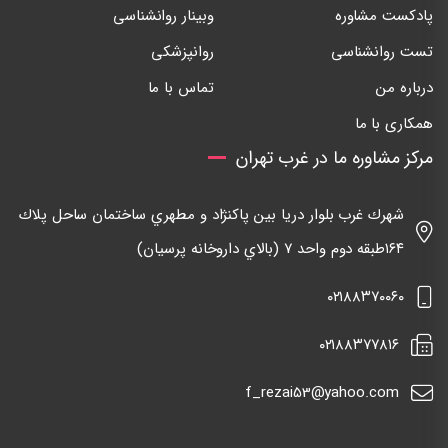
پادکست مشاوره
وبینار روانشناسی
تست روانشناسی
روانپزشکی
درباره من
تماس با ما
همکاری با ما
مرکز مشاوره ما در غرب تهران
شهرك غرب بلوار دريا بين پاكنژاد و مطهري ساختمان ساحل پلاك
١٦٤طبقه دوم واحد ٧ (بالاي داروخانه پرسيان)
٠٢١٨٨٣٧٠٠٦٠
٠٢١٨٨٣٧٧٨١٦
f_rezai53@yahoo.com