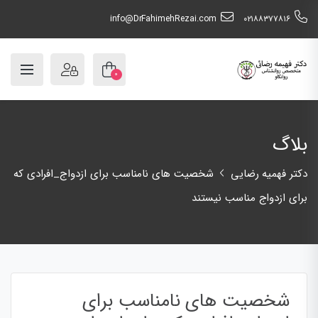
info@DrFahimehRezai.com
٠٢١٨٨٣٧٧٨١٦
۰
بلاگ
دکتر فهمیه رضایی
شخصیت های نامناسب برای ازدواج_افرادی که
برای ازدواج مناسب نیستند
شخصیت های نامناسب برای