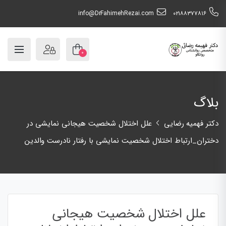
info@DrFahimehRezai.com
٠٢١٨٨٣٧٧٨١٦
۰
بلاگ
دکتر فهمیه رضایی
علل اختلال شخصیت هیجانی نمایشی در
دختران_ارتباط اختلال شخصیت نمایشی با رفتار نادرست والدین
علل اختلال شخصیت هیجانی