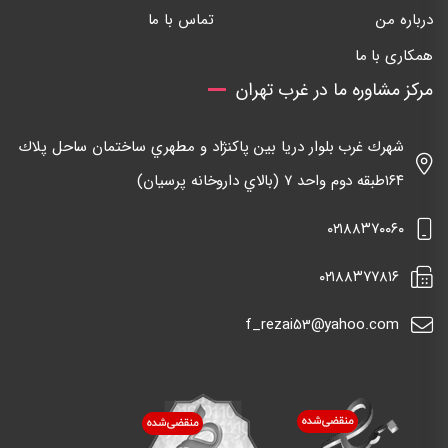
درباره من
تماس با ما
همکاری با ما
مرکز مشاوره ما در غرب تهران
شهرك غرب بلوار دريا بين پاكنژاد و مطهري ساختمان ساحل پلاك
١٦٤طبقه دوم واحد ٧ (بالاي داروخانه پرسيان)
٠٢١٨٨٣٧٠٠٦٠
٠٢١٨٨٣٧٧٨١٦
f_rezai53@yahoo.com