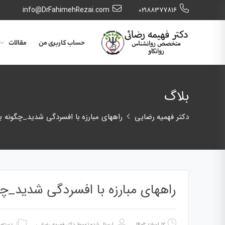
info@DrFahimehRezai.com
٠٢١٨٨٣٧٧٨١٦
حساب کاربری من
مقالات
بلاگ
دکتر فهمیه رضایی
راههای مبارزه با افسردگی شدید_چگونه با
راههای مبارزه با افسردگی شدید_چگ
۱۲ اسفند ۱۴۰۲
ارسال شده توسط
دکتر فهیمه رضایی
دسته‌ب