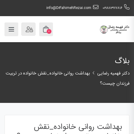
info@DrFahimehRezai.com
٠٢١٨٨٣٧٧٨١٦
۰
بلاگ
دکتر فهمیه رضایی
بهداشت روانی خانواده_نقش خانواده در تربیت
فرزندان چیست؟
بهداشت روانی خانواده_نقش