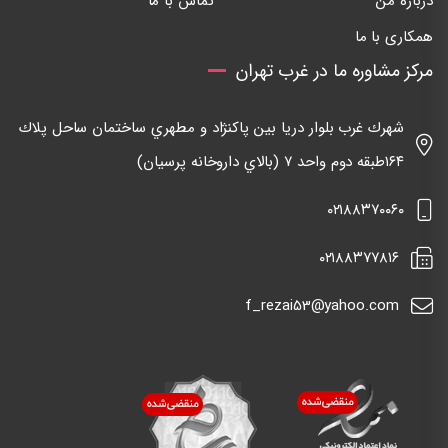
درباره من
تماس با ما
همکاری با ما
مرکز مشاوره ما در غرب تهران
شهرك غرب بلوار دريا بين پاكنژاد و مطهري ساختمان ساحل پلاك
١٦٤طبقه دوم واحد ٧ (بالاي داروخانه پرسيان)
٠٢١٨٨٣٧٠٠٦٠
٠٢١٨٨٣٧٧٨١٦
f_rezai53@yahoo.com