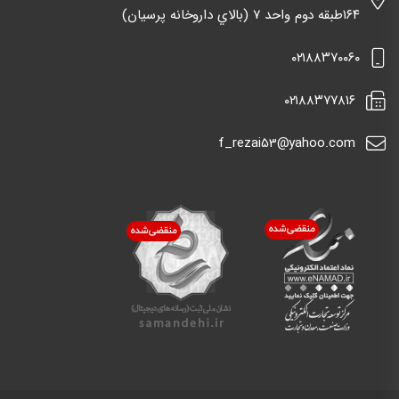
١٦٤طبقه دوم واحد ٧ (بالاي داروخانه پرسيان)
٠٢١٨٨٣٧٠٠٦٠
٠٢١٨٨٣٧٧٨١٦
f_rezai53@yahoo.com