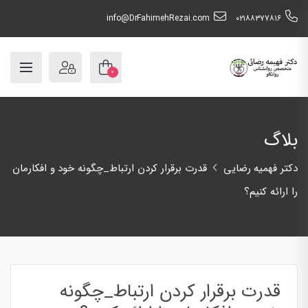
info@DrFahimehRezai.com
٠٢١٨٨٣٧٧٨١٦
۰
بلاگ
دکتر فهمیه رضایی
قدرت برقرار کردن ارتباط_چگونه خود و افکارمان
را ارائه کنیم؟
قدرت برقرار کردن ارتباط_چگونه