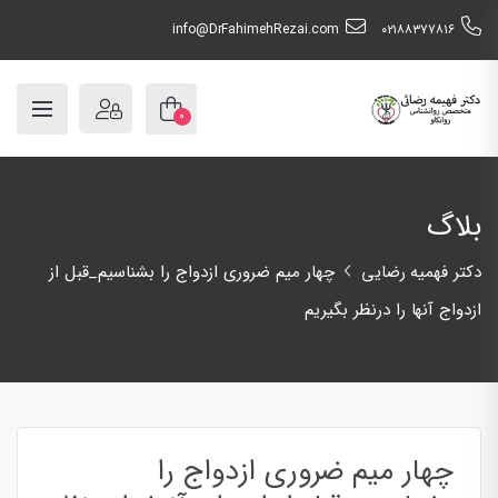
info@DrFahimehRezai.com
٠٢١٨٨٣٧٧٨١٦
۰
بلاگ
دکتر فهمیه رضایی
چهار میم ضروری ازدواج را بشناسیم_قبل از
ازدواج آنها را درنظر بگیریم
چهار میم ضروری ازدواج را