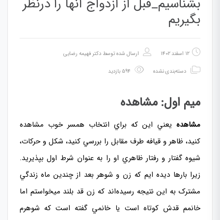
بشناسیم_قبل از ازدواج آنها را درنظر
بگیریم
۱۲ اسفند ۱۴۰۲
ارسال شده توسط
دکتر فهیمه رضایی
دسته‌بندی نشده
۵۹۴ بازدید
ميم اول: مشاهده
مشاهده
يعني اين که براي انتخاب همسر خوب مشاهده
کنيد، ظاهر و قيافه طرف مقابل را بررسي کنيد، شکل و حرکات،
شيوه گفتار و رفتار ظاهري او را به عنوان شرط اول بپذيريد.
زيرا بارها ديده ایم که زن و شوهر بعد از چندين ماه
زندگي
مشترک
به این نتیجه رسیده‌اند که زن قد بلند ميخواستم اما
خانمم قدش کوتاه است يا خانمي گفته است که شوهرم