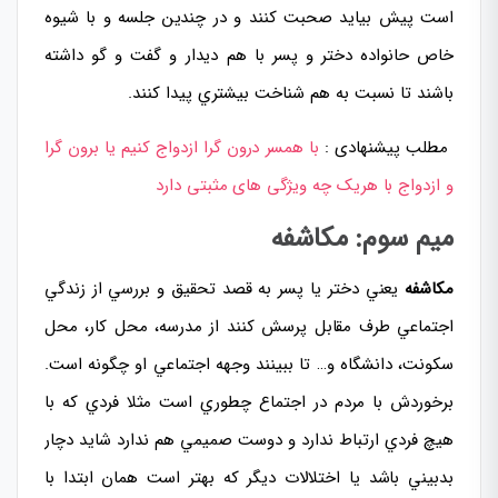
است پيش بيايد صحبت کنند و در چندين جلسه و با شیوه
خاص حانواده دختر و پسر با هم ديدار و گفت و گو داشته
باشند تا نسبت به هم شناخت بيشتري پيدا کنند.
مطلب پیشنهادی :
با همسر درون گرا ازدواج کنیم یا برون گرا
و ازدواج با هریک چه ویژگی های مثبتی دارد
ميم سوم: مکاشفه
مکاشفه
يعني دختر يا پسر به قصد تحقيق و بررسي از زندگي
اجتماعي طرف مقابل پرسش کنند از مدرسه، محل کار، محل
سکونت، دانشگاه و… تا ببينند وجهه اجتماعي او چگونه است.
برخوردش با مردم در اجتماع چطوري است مثلا فردي که با
هيچ فردي ارتباط ندارد و دوست صميمي هم ندارد شايد دچار
بدبيني باشد يا اختلالات ديگر که بهتر است همان ابتدا با