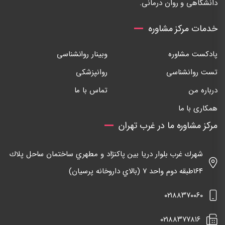
دانشگاهی و روان درمانی.
خدمات مرکز مشاوره
پادکست مشاوره
وبینار روانشناسی
تست روانشناسی
روانپزشکی
درباره من
تماس با ما
همکاری با ما
مرکز مشاوره ما در غرب تهران
شهرك غرب بلوار دريا بين پاكنژاد و مطهري ساختمان ساحل پلاك
١٦٤طبقه دوم واحد ٧ (بالاي داروخانه پرسيان)
٠٢١٨٨٣٧٠٠٦٠
٠٢١٨٨٣٧٧٨١٦