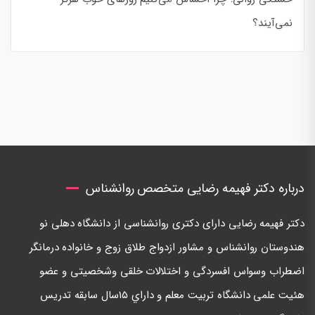
نمی‌آیند؟
درباره دکتر فهیمه رضایی متخصص روانشناس
دكتر فهيمه رضايی دارای دكتری روانشناسی از دانشگاه دهلی نو
هندوستان روانشناس و مشاور ازدواج طلاق زوج و خانواده درمانگر
اضطراب وسواس افسردگی و اختلالات خلقی وشخصيتی و عضو
هئيت علمی دانشگاه تربيت معلم و داراي ١٥سال سابقه تدريس