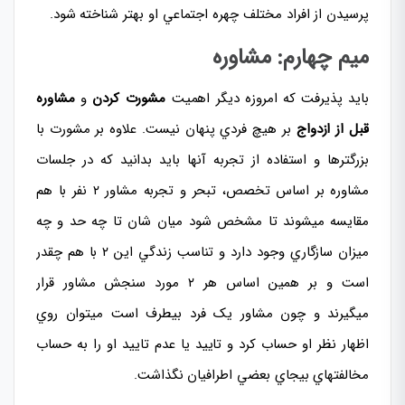
پرسيدن از افراد مختلف چهره اجتماعي او بهتر شناخته شود.
ميم چهارم: مشاوره
بايد پذيرفت که امروزه ديگر اهميت
مشورت کردن
و
مشاوره‌
قبل از ازدواج
بر هيچ فردي پنهان نيست. علاوه بر مشورت با
بزرگترها و استفاده از تجربه آنها بايد بدانيد که در جلسات
مشاوره بر اساس تخصص، تبحر و تجربه مشاور ۲ نفر با هم
مقايسه ميشوند تا مشخص شود ميان شان تا چه حد و چه
ميزان سازگاري وجود دارد و تناسب زندگي اين ۲ با هم چقدر
است و بر همين اساس هر ۲ مورد سنجش مشاور قرار
ميگيرند و چون مشاور يک فرد بيطرف است ميتوان روي
اظهار نظر او حساب کرد و تاييد يا عدم تاييد او را به حساب
مخالفتهاي بيجاي بعضي اطرافیان نگذاشت.