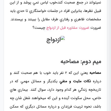
نميتواند در جمع صحبت کند،خوب لباس نمي پوشد و از اين
قبيل نظرها، بنابراين افراد در جلسات خواستگاري تا حدي بايد
مشخصات ظاهري و رفتاري طرف مقابل را ببينند و بپسندند.
ضرورت
ضرورت مشاوره قبل از ازدواج
چیست؟
ميم دوم: مصاحبه
مصاحبه
يعني اين که ۲ نفر بايد خوب با هم صحبت کنند و
درباره
نکات مثبت و منفي
يکديگر و مسائل مهمي که در
تاريخچه زندگي هر کدام وجود دارد، سوال کنند. بيماري هاي
خاص، محل سکونت آينده و اين که ميخواهند شغل شان چه
باشد، نحوه تربيت فرزندان و درباره مسائل ديگري که ممکن