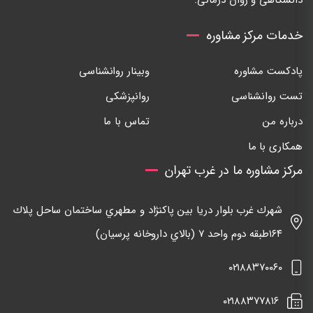
خدمات مرکز مشاوره
پادکست مشاوره
وبینار روانشناسی
تست روانشناسی
روانپزشکی
درباره من
تماس با ما
همکاری با ما
مرکز مشاوره ما در غرب تهران
شهرك غرب بلوار دريا بين پاكنژاد و مطهري ساختمان ساحل پلاك
١٦٤طبقه دوم واحد ٧ (بالاي داروخانه پرسيان)
٠٢١٨٨٣٧٠٠٦٠
٠٢١٨٨٣٧٧٨١٦