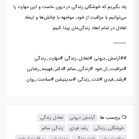
یاد بگیریم که خوشگلی زندگی در درون ماست و این مهارت را
می‌توانیم با مراقبت از خود، مواجهه با چالش‌ها و ایجاد
تعادل در تمام ابعاد زندگی‌مان پیدا کنیم.
⸻
##آرامش_درونی #تعادل_زندگی #مهارت_زندگی
#مراقبت_از_خود #زندگی_سالم #دکتر_فهیمه_رضایی
#رشد_فردی #لذت_زندگی #مدیتیشن #سلامت_روان
برچسب ها:
آرامش درونی
تعادل زندگی
خوشگلی_زندگی
رشد فردی
زندگی سالم
سلامت روان
لذت زندگی
مدیتیشن
مراقبت از خود