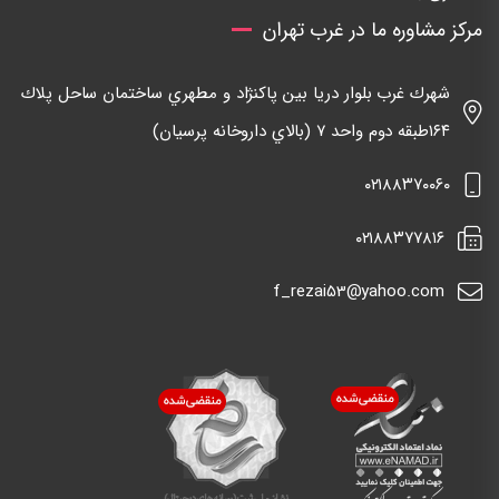
مرکز مشاوره ما در غرب تهران
شهرك غرب بلوار دريا بين پاكنژاد و مطهري ساختمان ساحل پلاك
١٦٤طبقه دوم واحد ٧ (بالاي داروخانه پرسيان)
٠٢١٨٨٣٧٠٠٦٠
٠٢١٨٨٣٧٧٨١٦
f_rezai53@yahoo.com