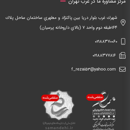
مرکز مشاوره ما در غرب تهران
شهرك غرب بلوار دريا بين پاكنژاد و مطهري ساختمان ساحل پلاك
١٦٤طبقه دوم واحد ٧ (بالاي داروخانه پرسيان)
٠٢١٨٨٣٧٠٠٦٠
٠٢١٨٨٣٧٧٨١٦
f_rezai53@yahoo.com