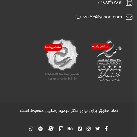
٠٢١٨٨٣٧٧٨١٦
f_rezai53@yahoo.com
تمام حقوق برای برای دکتر فهمیه رضایی محفوظ است.