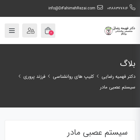
info@DrFahimehRezai.com
٠٢١٨٨٣٧٧٨١٦
۰
بلاگ
دکتر فهمیه رضایی
کلیپ های روانشناسی
فرزند پروری
سیستم عصبی مادر
سیستم عصبی مادر