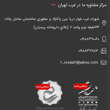
مرکز مشاوره ما در غرب تهران
شهرك غرب بلوار دريا بين پاكنژاد و مطهري ساختمان ساحل پلاك
١٦٤طبقه دوم واحد ٧ (بالاي داروخانه پرسيان)
٠٢١٨٨٣٧٠٠٦٠
٠٢١٨٨٣٧٧٨١٦
f_rezai53@yahoo.com