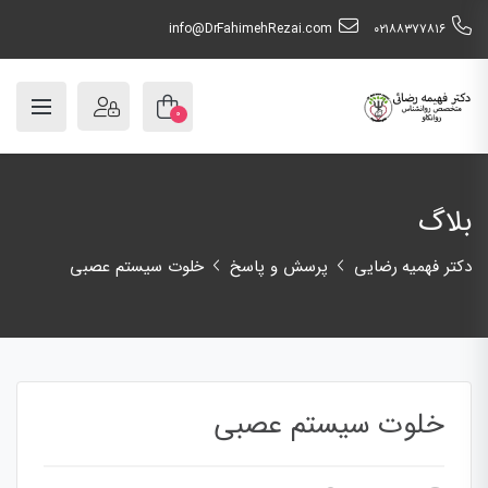
info@DrFahimehRezai.com
٠٢١٨٨٣٧٧٨١٦
۰
بلاگ
دکتر فهمیه رضایی
پرسش و پاسخ
خلوت سیستم عصبی
خلوت سیستم عصبی