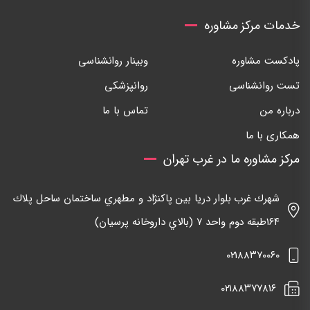
خدمات مرکز مشاوره
پادکست مشاوره
وبینار روانشناسی
تست روانشناسی
روانپزشکی
درباره من
تماس با ما
همکاری با ما
مرکز مشاوره ما در غرب تهران
شهرك غرب بلوار دريا بين پاكنژاد و مطهري ساختمان ساحل پلاك
١٦٤طبقه دوم واحد ٧ (بالاي داروخانه پرسيان)
٠٢١٨٨٣٧٠٠٦٠
٠٢١٨٨٣٧٧٨١٦