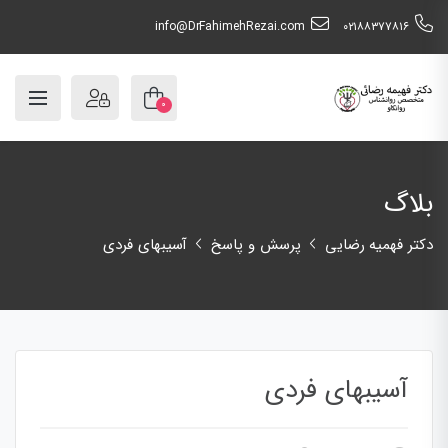
info@DrFahimehRezai.com
٠٢١٨٨٣٧٧٨١٦
۰
بلاگ
دکتر فهمیه رضایی
پرسش و پاسخ
آسیبهای فردی
آسیبهای فردی