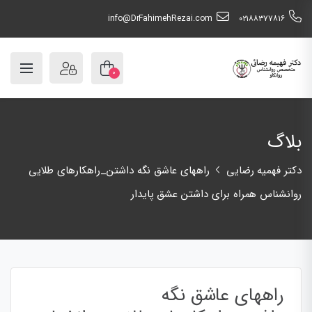
info@DrFahimehRezai.com
٠٢١٨٨٣٧٧٨١٦
۰
بلاگ
دکتر فهمیه رضایی
راههای عاشق نگه داشتن_راهکارهای طلایی
روانشناس همراه برای داشتن عشق پایدار
راههای عاشق نگه