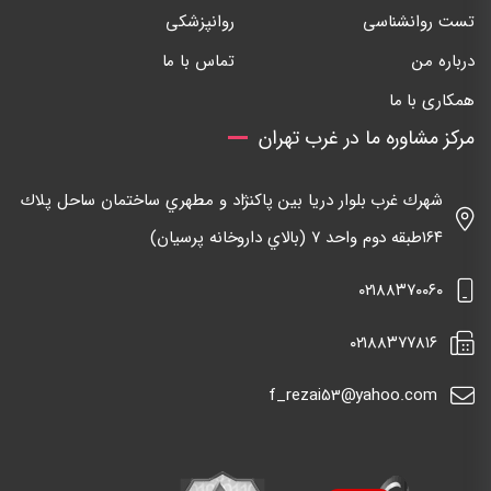
تست روانشناسی
روانپزشکی
درباره من
تماس با ما
همکاری با ما
مرکز مشاوره ما در غرب تهران
شهرك غرب بلوار دريا بين پاكنژاد و مطهري ساختمان ساحل پلاك
١٦٤طبقه دوم واحد ٧ (بالاي داروخانه پرسيان)
٠٢١٨٨٣٧٠٠٦٠
٠٢١٨٨٣٧٧٨١٦
f_rezai53@yahoo.com