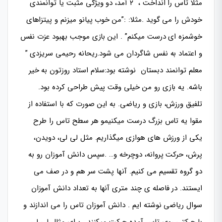
مثلا تاس را انداخت ، ۲ آمد، دو ویژگی مثبت یا توانمندی
خودش را می گوید .مثلا: :”من خوب پیانو میزنم و پیتزاهای
خوشمزه ای درست میکنم” . این بازی موجب بهبود عزت نفس
و اعتماد به نفس شاگردان می شود.ریحانه رحیمی سریزدی ”
معلم توانمند دبستان نوشته بود:سلام استاد روزتون به خیر
باشه. یه بازی رو من خیلی وقت پیش طراحی کرده بود.
تلفیق ورزش، بازی و ریاضی. به این صورت که با استفاده از
مقوا یه تاس بزرگ درست می­کنیمو هر سطح تاس را طرح
یکی از ورزش های هوازی میگذاریم. مثل لی لی، دویدن،
پرش، حرکت پروانه، دوچرخه و… .سپس دانش آموزان رو به
دو گروه تقسیم می کنیم. آنها پشت سر هم و در صف می
ایستند. در فاصله ی چند متری آنها به تعداد دانش آموزان
سوال ریاضی نوشته ایم . دانش آموزان تاس را می اندازند و
با حرکتی روی تاس آمده حرکت میکنند . برای مثال لی لی