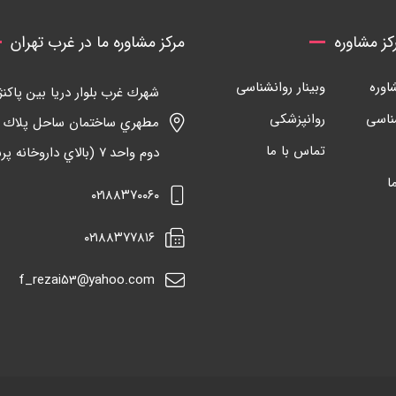
ز مشاوره
مرکز مشاوره ما در غرب تهران
وره
وبینار روانشناسی
شهرك غرب بلوار دريا بين پاكنژا
ناسی
روانپزشکی
تماس با ما
دوم واحد ٧ (بالاي داروخانه پرسيان)
ا
٠٢١٨٨٣٧٠٠٦٠
٠٢١٨٨٣٧٧٨١٦
f_rezai53@yahoo.com