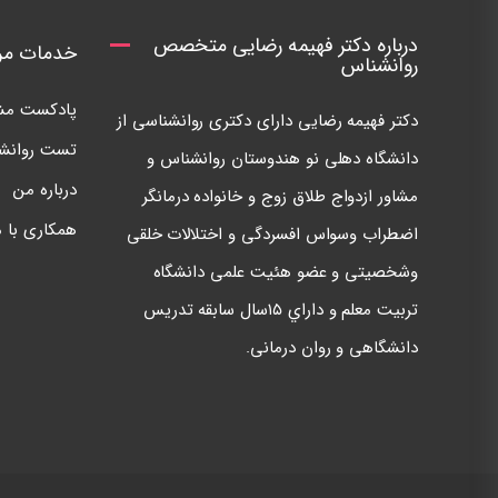
درباره دکتر فهیمه رضایی متخصص
خدمات مرک
روانشناس
پادکست مشا
دكتر فهيمه رضايی دارای دكتری روانشناسی از
تست روانش
دانشگاه دهلی نو هندوستان روانشناس و
درباره من
مشاور ازدواج طلاق زوج و خانواده درمانگر
همکاری با م
اضطراب وسواس افسردگی و اختلالات خلقی
وشخصيتی و عضو هئيت علمی دانشگاه
تربيت معلم و داراي ١٥سال سابقه تدريس
دانشگاهی و روان درمانی.