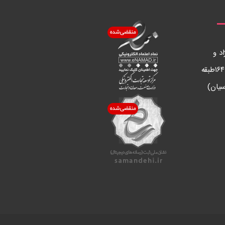
د و
مطهري ساختمان ساحل پلاك ١٦٤طبقه