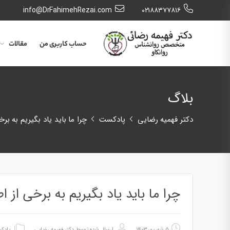
info@DrFahimehRezai.com
٠٢١٨٨٣٧٧٨١٦
حساب کاربری من
مقالات
بلاگ
دکتر فهمیه رضایی
پادکست
چرا ما باید یاد بگیریم به بر
چرا ما باید یاد بگیریم به برخی از 
۵ شهریور ۱۴۰۳
ارسال شده توسط
دکتر فهیمه رضایی
پادک