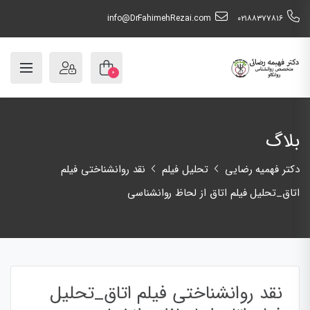
info@DrFahimehRezai.com
٠٢١٨٨٣٧٧٨١٦
۰
بلاگ
دکتر فهمیه رضایی
تحلیل فیلم
نقد روانشناختی فیلم
اتاق_تحلیل فیلم اتاق از لحاظ روانشناسی
نقد روانشناختی فیلم اتاق_تحلیل