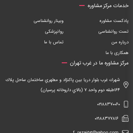
خدمات مرکز مشاوره
پادکست مشاوره
وبینار روانشناسی
تست روانشناسی
روانپزشکی
درباره من
تماس با ما
همکاری با ما
مرکز مشاوره ما در غرب تهران
شهرك غرب بلوار دريا بين پاكنژاد و مطهري ساختمان ساحل پلاك
١٦٤طبقه دوم واحد ٧ (بالاي داروخانه پرسيان)
٠٢١٨٨٣٧٠٠٦٠
٠٢١٨٨٣٧٧٨١٦
f_rezai53@yahoo.com