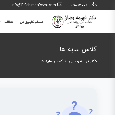
info@DrFahimehRezai.com
٠٢١٨٨٣٧٧٨١٦
حساب کاربری من
مقالات
کلاس سایه ها
دکتر فهمیه رضایی
کلاس سایه ها