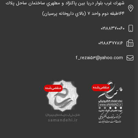
شهرك غرب بلوار دريا بين پاكنژاد و مطهري ساختمان ساحل پلاك
١٦٤طبقه دوم واحد ٧ (بالاي داروخانه پرسيان)
٠٢١٨٨٣٧٠٠٦٠
٠٢١٨٨٣٧٧٨١٦
f_rezai53@yahoo.com