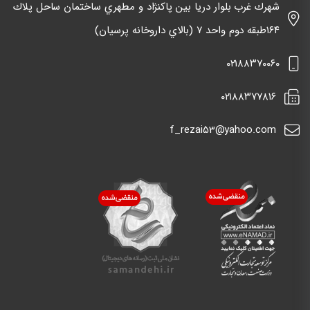
شهرك غرب بلوار دريا بين پاكنژاد و مطهري ساختمان ساحل پلاك
١٦٤طبقه دوم واحد ٧ (بالاي داروخانه پرسيان)
٠٢١٨٨٣٧٠٠٦٠
٠٢١٨٨٣٧٧٨١٦
f_rezai53@yahoo.com