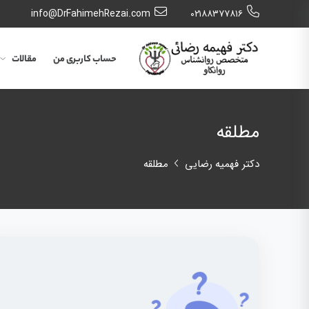
info@DrFahimehRezai.com
٠٢١٨٨٣٧٧٨١٦
حساب کاربری من
مقالات
مطلقه
دکتر فهمیه رضایی
مطلقه