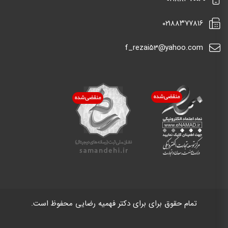
٠٢١٨٨٣٧٧٨١٦
f_rezai53@yahoo.com
تمام حقوق برای برای دکتر فهمیه رضایی محفوظ است.