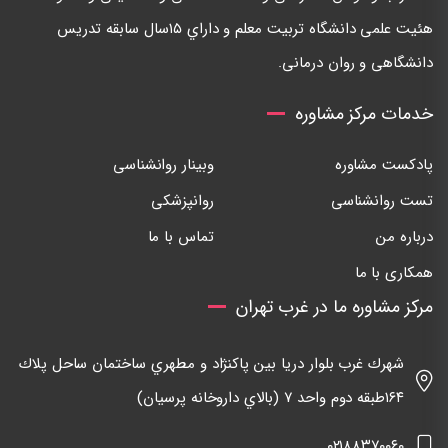
هئيت علمی دانشگاه تربيت معلم و داراي ١٥سال سابقه تدريس
دانشگاهی و روان درمانی.
خدمات مرکز مشاوره
پادکست مشاوره
وبینار روانشناسی
تست روانشناسی
روانپزشکی
درباره من
تماس با ما
همکاری با ما
مرکز مشاوره ما در غرب تهران
شهرك غرب بلوار دريا بين پاكنژاد و مطهري ساختمان ساحل پلاك
١٦٤طبقه دوم واحد ٧ (بالاي داروخانه پرسيان)
٠٢١٨٨٣٧٠٠٦٠