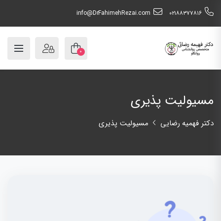
info@DrFahimehRezai.com
٠٢١٨٨٣٧٧٨١٦
۰
مسیولیت پذیری
دکتر فهمیه رضایی
مسیولیت پذیری