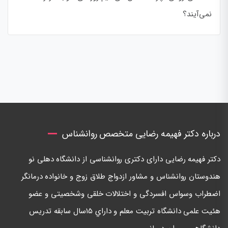
نمی‌آیند؟
درباره دکتر فهیمه رضایی متخصص روانشناس
دكتر فهيمه رضايی دارای دكتری روانشناسی از دانشگاه دهلی نو
هندوستان روانشناس و مشاور ازدواج طلاق زوج و خانواده درمانگر
اضطراب وسواس افسردگی و اختلالات خلقی وشخصيتی و عضو
هئيت علمی دانشگاه تربيت معلم و داراي ١٥سال سابقه تدريس