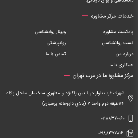
دانشگاهی و روان درمانی.
خدمات مرکز مشاوره
پادکست مشاوره
وبینار روانشناسی
تست روانشناسی
روانپزشکی
درباره من
تماس با ما
همکاری با ما
مرکز مشاوره ما در غرب تهران
شهرك غرب بلوار دريا بين پاكنژاد و مطهري ساختمان ساحل پلاك
١٦٤طبقه دوم واحد ٧ (بالاي داروخانه پرسيان)
٠٢١٨٨٣٧٠٠٦٠
٠٢١٨٨٣٧٧٨١٦