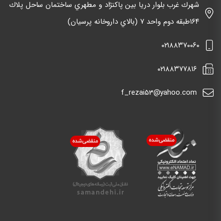
شهرك غرب بلوار دريا بين پاكنژاد و مطهري ساختمان ساحل پلاك
١٦٤طبقه دوم واحد ٧ (بالاي داروخانه پرسيان)
٠٢١٨٨٣٧٠٠٦٠
٠٢١٨٨٣٧٧٨١٦
f_rezai53@yahoo.com