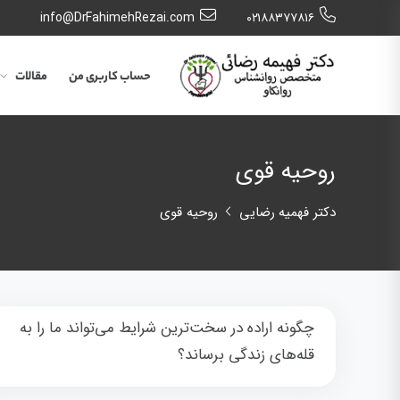
info@DrFahimehRezai.com
٠٢١٨٨٣٧٧٨١٦
حساب کاربری من
مقالات
روحیه قوی
دکتر فهمیه رضایی
روحیه قوی
چگونه اراده در سخت‌ترین شرایط می‌تواند ما را به
قله‌های زندگی برساند؟