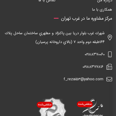
درباره من
تماس با ما
همکاری با ما
مرکز مشاوره ما در غرب تهران
شهرك غرب بلوار دريا بين پاكنژاد و مطهري ساختمان ساحل پلاك
١٦٤طبقه دوم واحد ٧ (بالاي داروخانه پرسيان)
٠٢١٨٨٣٧٠٠٦٠
٠٢١٨٨٣٧٧٨١٦
f_rezai53@yahoo.com