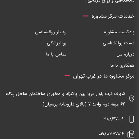
دانشگاهی و روان درمانی.
خدمات مرکز مشاوره
پادکست مشاوره
وبینار روانشناسی
تست روانشناسی
روانپزشکی
درباره من
تماس با ما
همکاری با ما
مرکز مشاوره ما در غرب تهران
شهرك غرب بلوار دريا بين پاكنژاد و مطهري ساختمان ساحل پلاك
١٦٤طبقه دوم واحد ٧ (بالاي داروخانه پرسيان)
٠٢١٨٨٣٧٠٠٦٠
٠٢١٨٨٣٧٧٨١٦