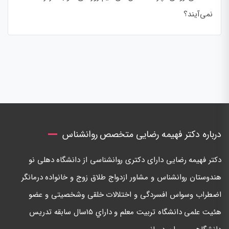
نمی‌آیند؟
درباره دکتر فهیمه رضایی متخصص روانشناس
دكتر فهيمه رضايی دارای دكتری روانشناسی از دانشگاه دهلی نو
هندوستان روانشناس و مشاور ازدواج طلاق زوج و خانواده درمانگر
اضطراب وسواس افسردگی و اختلالات خلقی وشخصيتی و عضو
هئيت علمی دانشگاه تربيت معلم و داراي ١٥سال سابقه تدريس