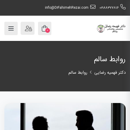
info@DrFahimehRezai.com
٠٢١٨٨٣٧٧٨١٦
۰
روابط سالم
دکتر فهمیه رضایی
روابط سالم