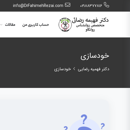
info@DrFahimehRezai.com
٠٢١٨٨٣٧٧٨١٦
حساب کاربری من
مقالات
خودسازی
دکتر فهمیه رضایی
خودسازی