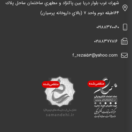
شهرك غرب بلوار دريا بين پاكنژاد و مطهري ساختمان ساحل پلاك
١٦٤طبقه دوم واحد ٧ (بالاي داروخانه پرسيان)
٠٢١٨٨٣٧٠٠٦٠
٠٢١٨٨٣٧٧٨١٦
f_rezai53@yahoo.com