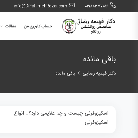
info@DrFahimehRezai.com
٠٢١٨٨٣٧٧٨١٦
حساب کاربری من
مقالات
باقی مانده
دکتر فهمیه رضایی
باقی مانده
اسکیزوفرنی چیست و چه علایمی دارد؟_ انواع
اسکیزوفرنی