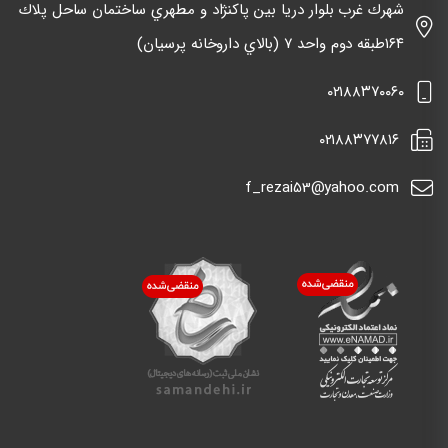
شهرك غرب بلوار دريا بين پاكنژاد و مطهري ساختمان ساحل پلاك
١٦٤طبقه دوم واحد ٧ (بالاي داروخانه پرسيان)
٠٢١٨٨٣٧٠٠٦٠
٠٢١٨٨٣٧٧٨١٦
f_rezai53@yahoo.com