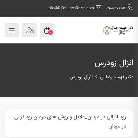
info@DrFahimehRezai.com
٠٢١٨٨٣٧٧٨١٦
۰
انزال زودرس
دکتر فهمیه رضایی
انزال زودرس
زود انزالی در مردان_دلایل و روش های درمان زودانزالی
در مردان