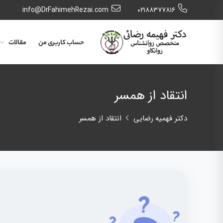
info@DrFahimehRezai.com
٠٢١٨٨٣٧٧٨١٦
حساب کاربری من
مقالات
انتقاد از همسر
دکتر فهمیه رضایی
انتقاد از همسر