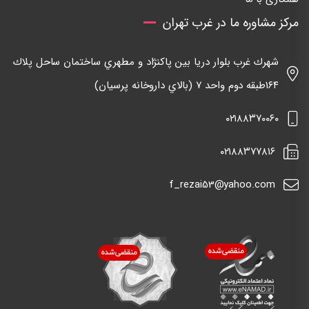
مرکز مشاوره ما در غرب تهران
شهرك غرب بلوار دريا بين پاكنژاد و مطهري ساختمان ساحل پلاك
١٦٤طبقه دوم واحد ٧ (بالاي داروخانه پرسيان)
٠٢١٨٨٣٧٠٠٦٠
٠٢١٨٨٣٧٧٨١٦
f_rezai53@yahoo.com