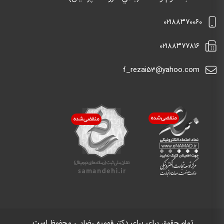
٠٢١٨٨٣٧٠٠٦٠
٠٢١٨٨٣٧٧٨١٦
f_rezai53@yahoo.com
تمام حقوق برای برای دکتر فهمیه رضایی محفوظ است.