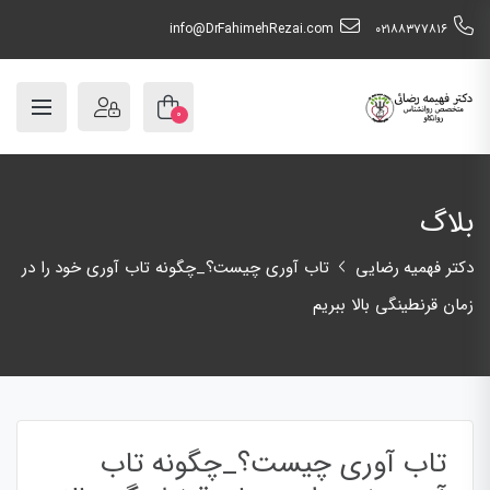
info@DrFahimehRezai.com
٠٢١٨٨٣٧٧٨١٦
۰
بلاگ
دکتر فهمیه رضایی
تاب آوری چیست؟_چگونه تاب آوری خود را در
زمان قرنطینگی بالا ببریم
تاب آوری چیست؟_چگونه تاب