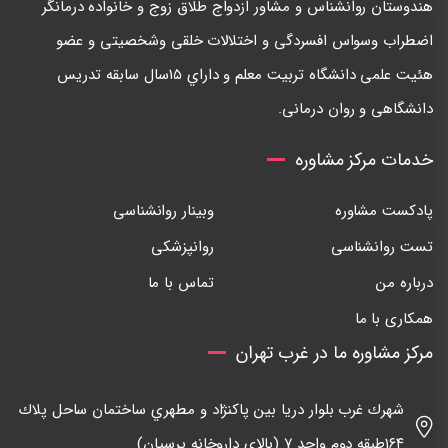
هندوستان روانشناس و مشاور ازدواج طلاق زوج و خانواده درمانگر
اضطراب وسواس افسردگی و اختلالات خلقی وشخصيتی و عضو
هئيت علمی دانشگاه تربيت معلم و داراي ١٥سال سابقه تدريس
دانشگاهی و روان درمانی.
خدمات مرکز مشاوره
پادکست مشاوره
وبینار روانشناسی
تست روانشناسی
روانپزشکی
درباره من
تماس با ما
همکاری با ما
مرکز مشاوره ما در غرب تهران
شهرك غرب بلوار دريا بين پاكنژاد و مطهري ساختمان ساحل پلاك
١٦٤طبقه دوم واحد ٧ (بالاي داروخانه پرسيان)