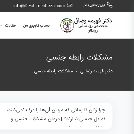
info@DrFahimehRezai.com
٠٢١٨٨٣٧٧٨١٦
حساب کاربری من
مقالات
مشکلات رابطه جنسی
دکتر فهمیه رضایی
مشکلات رابطه جنسی
چرا زنان تا زمانی که مردان آن‌ها را درک نمی‌کنند،
تمایل جنسی ندارند؟ | درمان مشکلات جنسی و
عاطفی در روابط زناشویی