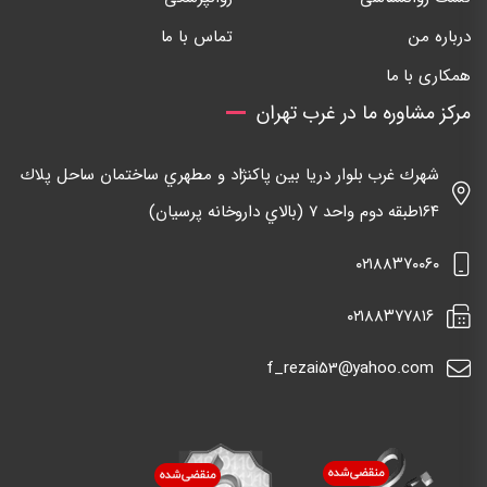
درباره من
تماس با ما
همکاری با ما
مرکز مشاوره ما در غرب تهران
شهرك غرب بلوار دريا بين پاكنژاد و مطهري ساختمان ساحل پلاك
١٦٤طبقه دوم واحد ٧ (بالاي داروخانه پرسيان)
٠٢١٨٨٣٧٠٠٦٠
٠٢١٨٨٣٧٧٨١٦
f_rezai53@yahoo.com