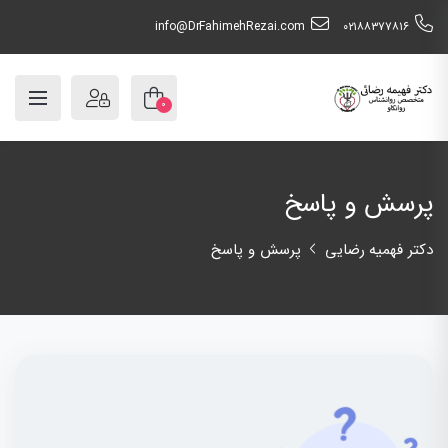
info@DrFahimehRezai.com
٠٢١٨٨٣٧٧٨١٦
۰
پرسش و پاسخ
دکتر فهمیه رضایی
پرسش و پاسخ