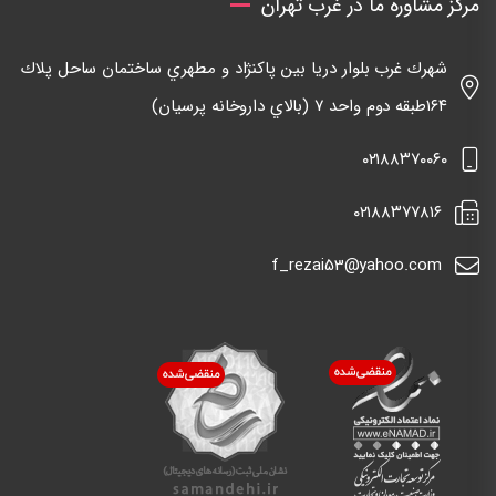
مرکز مشاوره ما در غرب تهران
شهرك غرب بلوار دريا بين پاكنژاد و مطهري ساختمان ساحل پلاك
١٦٤طبقه دوم واحد ٧ (بالاي داروخانه پرسيان)
٠٢١٨٨٣٧٠٠٦٠
٠٢١٨٨٣٧٧٨١٦
f_rezai53@yahoo.com