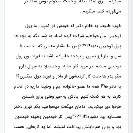
میکردم . ترق صدا میداد و دست میکردم توش سکه در
می‌آوردم کیف میکردم .
خوب طبیعتا یه خانم دکتر که خودش تو کمپین ما پول
توجیبی می خواهیم شرکت کرده نمیاد به شما بگه به بچه ها
پول توجیبی ندید!????پس ما مقدار معینی که مناسب با
سن و نیاز فرزندمون و بودجه خانواده باشه به فرزندمون پول
توجیبی میدیم .در مورد کار خانه و دستمزد یه سوال دارم :
مگر پدر ها بابت کار کردنشون از مادر و فرزند پول میگیرن؟!
یا مادر ها؟! همه ما عضو خانواده ایم و وطیفه داریم در انجام
کارها به هم کمک کنیم .یادش به خیر وقتی برای شستن
ظرفها دیر میکردیم، مامان میگفت میخواهید بگم کبری دختر
همسایه بیاد بشوره؟!!!????پس کار خونمون وظیفه خودمون
بود و پولی هم بابتش پرداخت نمیشد .اما یه کارهایی هست