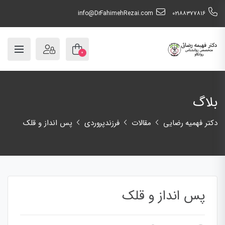
info@DrFahimehRezai.com
٠٢١٨٨٣٧٧٨١٦
۰
بلاگ
دکتر فهمیه رضایی
مقالات
فرزندپروردی
پس انداز و قلک
پس انداز و قلک