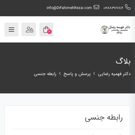
info@DrFahimehRezai.com
٠٢١٨٨٣٧٧٨١٦
۰
بلاگ
دکتر فهمیه رضایی
پرسش و پاسخ
رابطه جنسی
رابطه جنسی