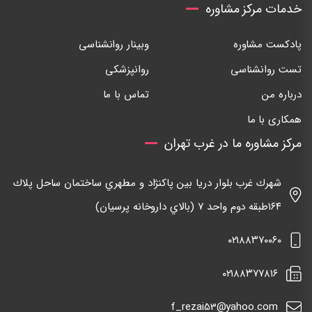
خدمات مرکز مشاوره
پادکست مشاوره
وبینار روانشناسی
تست روانشناسی
روانپزشکی
درباره من
تماس با ما
همکاری با ما
مرکز مشاوره ما در غرب تهران
شهرك غرب بلوار دريا بين پاكنژاد و مطهري ساختمان ساحل پلاك
١٦٤طبقه دوم واحد ٧ (بالاي داروخانه پرسيان)
٠٢١٨٨٣٧٠٠٦٠
٠٢١٨٨٣٧٧٨١٦
f_rezai53@yahoo.com