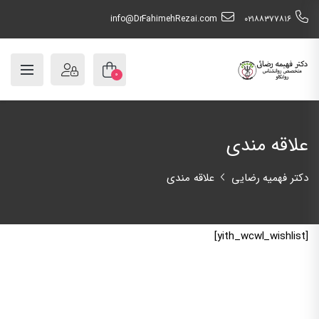
info@DrFahimehRezai.com
٠٢١٨٨٣٧٧٨١٦
۰
علاقه مندی
دکتر فهمیه رضایی
علاقه مندی
[yith_wcwl_wishlist]