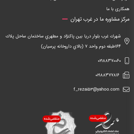
همکاری با ما
مرکز مشاوره ما در غرب تهران
شهرك غرب بلوار دريا بين پاكنژاد و مطهري ساختمان ساحل پلاك
١٦٤طبقه دوم واحد ٧ (بالاي داروخانه پرسيان)
٠٢١٨٨٣٧٠٠٦٠
٠٢١٨٨٣٧٧٨١٦
f_rezai53@yahoo.com