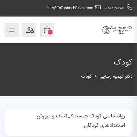
info@DrFahimehRezai.com
٠٢١٨٨٣٧٧٨١٦
۰
کودک
دکتر فهمیه رضایی
کودک
روانشناسی کودک چیست؟_کشف و پرورش
استعدادهای کودکان