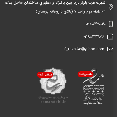
شهرك غرب بلوار دريا بين پاكنژاد و مطهري ساختمان ساحل پلاك
١٦٤طبقه دوم واحد ٧ (بالاي داروخانه پرسيان)
٠٢١٨٨٣٧٠٠٦٠
٠٢١٨٨٣٧٧٨١٦
f_rezai53@yahoo.com