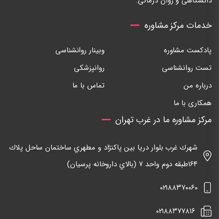
دانشگاهی و روان درمانی.
خدمات مرکز مشاوره
پادکست مشاوره
وبینار روانشناسی
تست روانشناسی
روانپزشکی
درباره من
تماس با ما
همکاری با ما
مرکز مشاوره ما در غرب تهران
شهرك غرب بلوار دريا بين پاكنژاد و مطهري ساختمان ساحل پلاك
١٦٤طبقه دوم واحد ٧ (بالاي داروخانه پرسيان)
٠٢١٨٨٣٧٠٠٦٠
٠٢١٨٨٣٧٧٨١٦