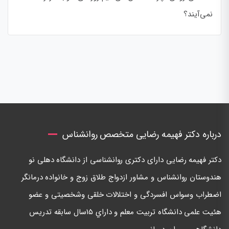
نمی‌آیند؟
درباره دکتر فهیمه رضایی متخصص روانشناس
دكتر فهيمه رضايی دارای دكتری روانشناسی از دانشگاه دهلی نو
هندوستان روانشناس و مشاور ازدواج طلاق زوج و خانواده درمانگر
اضطراب وسواس افسردگی و اختلالات خلقی وشخصيتی و عضو
هئيت علمی دانشگاه تربيت معلم و داراي ١٥سال سابقه تدريس