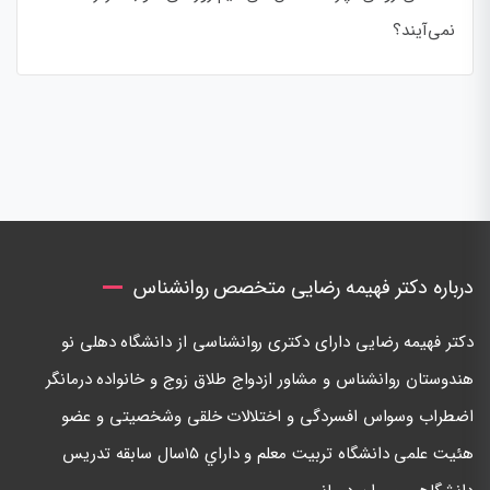
نمی‌آیند؟
درباره دکتر فهیمه رضایی متخصص روانشناس
دكتر فهيمه رضايی دارای دكتری روانشناسی از دانشگاه دهلی نو
هندوستان روانشناس و مشاور ازدواج طلاق زوج و خانواده درمانگر
اضطراب وسواس افسردگی و اختلالات خلقی وشخصيتی و عضو
هئيت علمی دانشگاه تربيت معلم و داراي ١٥سال سابقه تدريس