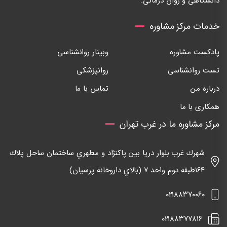
دانشگاهی و روان درمانی.
خدمات مرکز مشاوره
پادکست مشاوره
وبینار روانشناسی
تست روانشناسی
روانپزشکی
درباره من
تماس با ما
همکاری با ما
مرکز مشاوره ما در غرب تهران
شهرك غرب بلوار دريا بين پاكنژاد و مطهري ساختمان ساحل پلاك
١٦٤طبقه دوم واحد ٧ (بالاي داروخانه پرسيان)
٠٢١٨٨٣٧٠٠٦٠
٠٢١٨٨٣٧٧٨١٦