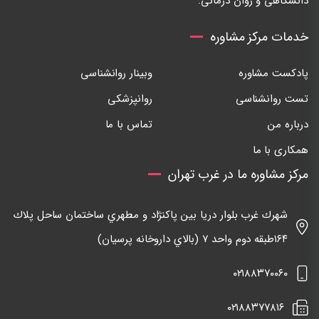
دانشگاهی و روان درمانی.
خدمات مرکز مشاوره
پادکست مشاوره
وبینار روانشناسی
تست روانشناسی
روانپزشکی
درباره من
تماس با ما
همکاری با ما
مرکز مشاوره ما در غرب تهران
شهرك غرب بلوار دريا بين پاكنژاد و مطهري ساختمان ساحل پلاك
١٦٤طبقه دوم واحد ٧ (بالاي داروخانه پرسيان)
٠٢١٨٨٣٧٠٠٦٠
٠٢١٨٨٣٧٧٨١٦