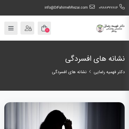
info@DrFahimehRezai.com
٠٢١٨٨٣٧٧٨١٦
۰
نشانه های افسردگی
دکتر فهمیه رضایی
نشانه های افسردگی