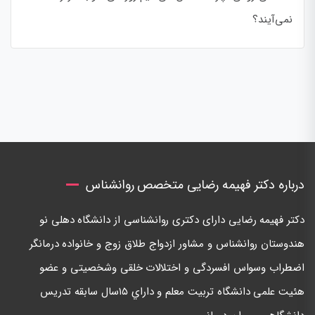
نمی‌آیند؟
درباره دکتر فهیمه رضایی متخصص روانشناس
دكتر فهيمه رضايی دارای دكتری روانشناسی از دانشگاه دهلی نو
هندوستان روانشناس و مشاور ازدواج طلاق زوج و خانواده درمانگر
اضطراب وسواس افسردگی و اختلالات خلقی وشخصيتی و عضو
هئيت علمی دانشگاه تربيت معلم و داراي ١٥سال سابقه تدريس