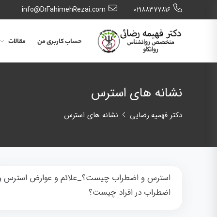
info@DrFahimehRezai.com
٠٢١٨٨٣٧٧٨١٦
حساب کاربری من
مقالات
نشانه های استرس
دکتر فهمیه رضایی
نشانه های استرس
استرس و اضطراب چیست؟_علائم و عوارض استرس و
اضطراب در افراد چیست؟