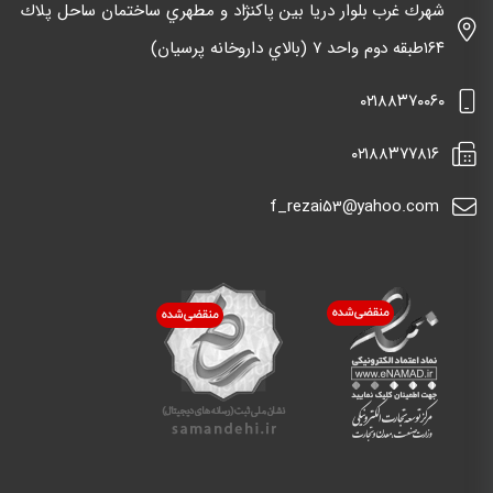
شهرك غرب بلوار دريا بين پاكنژاد و مطهري ساختمان ساحل پلاك
١٦٤طبقه دوم واحد ٧ (بالاي داروخانه پرسيان)
٠٢١٨٨٣٧٠٠٦٠
٠٢١٨٨٣٧٧٨١٦
f_rezai53@yahoo.com