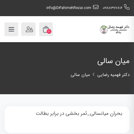
info@DrFahimehRezai.com
٠٢١٨٨٣٧٧٨١٦
۰
میان سالی
دکتر فهمیه رضایی
میان سالی
بحران میانسالی_ثمر بخشی در برابر بطالت