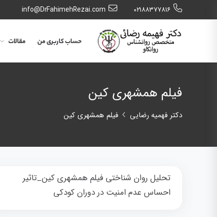
info@DrFahimehRezai.com
٠٢١٨٨٣٧٧٨١٦
حساب کاربری من
مقالات
فیلم همشهری کین
دکتر فهمیه رضایی
فیلم همشهری کین
تحلیل روان شناختی فیلم همشهری کین_تاثیر
احساس عدم امنیت در دوران کودکی